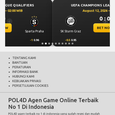
UEFA CHAMPIONS LEAGUE QUALIFIERS
August 12, 2026 — 01:30 WIB
0 : 0
Previous
Next
BET NOW
SK Sturm Graz
Fenerbahce
-0.5
0.95
0.5
0.87
TENTANG KAMI
BANTUAN
PERATURAN
INFORMASI BANK
HUBUNGI KAMI
KEBIJAKAN PRIVASI
PERSETUJUAN COOKIES
POL4D Agen Game Online Terbaik
No 1 Di Indonesia
POL4D
agen terbaik no 1 di indonesia yang sudah resmi dan mudah