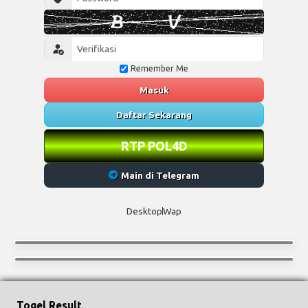
Remember Me
Masuk
Daftar Sekarang
RTP POL4D
Main di Telegram
Desktop
Wap
Togel Result