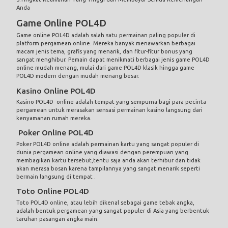
Anda
Game Online POL4D
Game online POL4D adalah salah satu permainan paling populer di
platform pergamean online. Mereka banyak menawarkan berbagai
macam jenis tema, grafis yang menarik, dan fitur-fitur bonus yang
sangat menghibur. Pemain dapat menikmati berbagai jenis game POL4D
online mudah menang, mulai dari game POL4D klasik hingga game
POL4D modern dengan mudah menang besar.
Kasino Online POL4D
Kasino POL4D online adalah tempat yang sempurna bagi para pecinta
pergamean untuk merasakan sensasi permainan kasino langsung dari
kenyamanan rumah mereka.
Poker Online POL4D
Poker POL4D online adalah permainan kartu yang sangat populer di
dunia pergamean online yang diawasi dengan perempuan yang
membagikan kartu tersebut,tentu saja anda akan terhibur dan tidak
akan merasa bosan karena tampilannya yang sangat menarik seperti
bermain langsung di tempat .
Toto Online POL4D
Toto POL4D online
, atau lebih dikenal sebagai game tebak angka,
adalah bentuk pergamean yang sangat populer di Asia yang berbentuk
taruhan pasangan angka main.