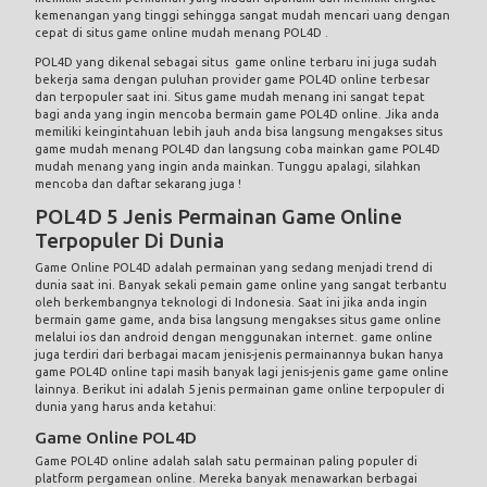
kemenangan yang tinggi sehingga sangat mudah mencari uang dengan
cepat di situs game online mudah menang POL4D .
POL4D yang dikenal sebagai situs game online terbaru ini juga sudah
bekerja sama dengan puluhan provider game POL4D online terbesar
dan terpopuler saat ini. Situs game mudah menang ini sangat tepat
bagi anda yang ingin mencoba bermain game POL4D online. Jika anda
memiliki keingintahuan lebih jauh anda bisa langsung mengakses situs
game mudah menang POL4D dan langsung coba mainkan game POL4D
mudah menang yang ingin anda mainkan. Tunggu apalagi, silahkan
mencoba dan daftar sekarang juga !
POL4D 5 Jenis Permainan Game Online
Terpopuler Di Dunia
Game Online POL4D adalah permainan yang sedang menjadi trend di
dunia saat ini. Banyak sekali pemain game online yang sangat terbantu
oleh berkembangnya teknologi di Indonesia. Saat ini jika anda ingin
bermain game game, anda bisa langsung mengakses situs game online
melalui ios dan android dengan menggunakan internet. game online
juga terdiri dari berbagai macam jenis-jenis permainannya bukan hanya
game POL4D online tapi masih banyak lagi jenis-jenis game game online
lainnya. Berikut ini adalah 5 jenis permainan game online terpopuler di
dunia yang harus anda ketahui:
Game Online POL4D
Game POL4D online adalah salah satu permainan paling populer di
platform pergamean online. Mereka banyak menawarkan berbagai