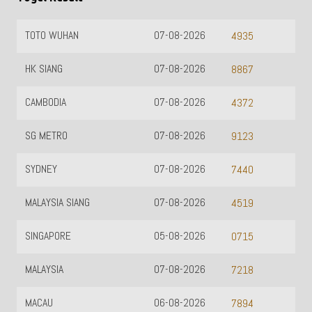
07-08-2026
HONGKONG
4935
07-08-2026
TOTOMACAU 0000
8867
07-08-2026
TOTOMACAU 1300
4372
07-08-2026
TOTOMACAU 1600
9123
07-08-2026
TOTOMACAU 1900
7440
NG
07-08-2026
TOTOMACAU 2200
4519
05-08-2026
0715
07-08-2026
7218
06-08-2026
7894