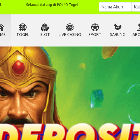
Selamat datang di POL4D Togel
ME
TOGEL
SLOT
LIVE CASINO
SPORT
SABUNG
ARC