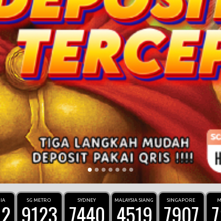
IA
SG METRO
SYDNEY
MALAYSIA SIANG
SINGAPORE
M
72
9123
7440
4519
7907
7
26
7/8/2026
7/8/2026
7/8/2026
7/8/2026
7
NG
TOTOMACAU 0000
TOTOMACAU 1300
TOTOMACAU 1600
TOTOMACAU 1900
TOTO
43
6529
6300
7875
6303
9
26
7/8/2026
7/8/2026
7/8/2026
7/8/2026
IERS
E-FOOTBALL F24 INTERNATIONAL
E-FO
FRIENDLY