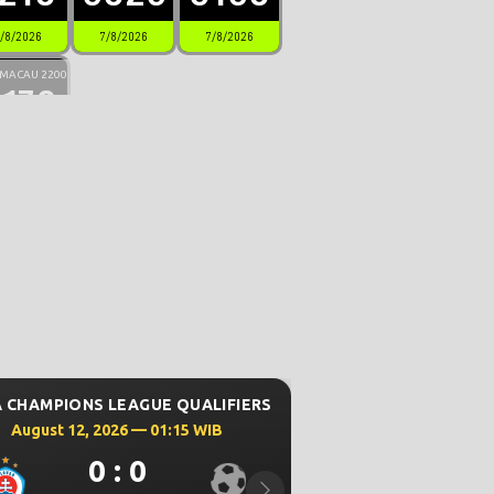
1 : 1
Next
BET NOW
letico
e-Liverpool
drid
25
-0.77
0.25
0.53
Mainkan Sekarang
BNI
BRI