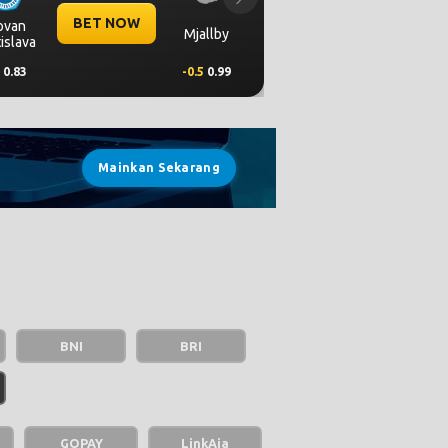
GOPAY
LinkAja
RIVASI
|
PERSETUJUAN COOKIES