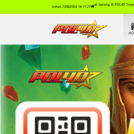
Selamat datang di POL4D Togel
Jumat 7/08/2026 16:11:28
HO