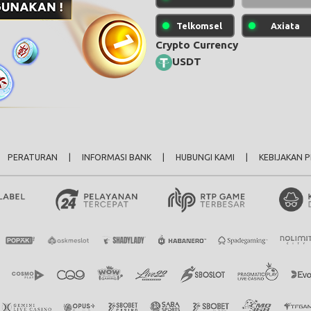
 Online Terbaik No 1 Di In
dah resmi dan mudah menang hanya dengan deposit murah.Dimana agen game o
kan menikmatinya tanpa merasa bosan dengan agen POL4D mudah menang den
i dunia sekarang. Hampir semua kasino yang ada di dunia pun sudah pasti memi
Bahkan kamu yang baru bergabung pun juga bisa memainkan game POL4D tan
 menjadi game favorit.
ampang Menang Terbaik Hari Ini
rbaru yang muncul sejak 2 tahun terakhir. Situs game mudah menang kami ada
Semua ini POL4D katakan karena POL4D memiliki banyak sekali keunggulan dan 
rlengkap yang sudah diresmikan oleh lembaga game online terbesar di Filipi
imanapun anda bisa mengakses situs game online online kami.
menang yang sangat mudah dimainkan karena setiap game mudah menang PO
an yang tinggi sehingga sangat mudah mencari uang dengan cepat di situs 
erbaru ini juga sudah bekerja sama dengan puluhan provider game POL4D onlin