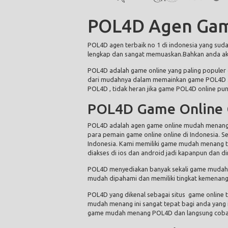
mudah menang ini sangat tepat bagi anda yang 
game mudah menang POL4D dan langsung coba m
POL4D 5 Jenis Perma
Game Online POL4D adalah permainan yang sedan
Indonesia. Saat ini jika anda ingin bermain ga
juga terdiri dari berbagai macam jenis-jenis pe
jenis permainan game online terpopuler di duni
Game Online POL4D
Game POL4D online adalah salah satu permainan
dan fitur-fitur bonus yang sangat menghibur.
modern dengan mudah menang besar.
Kasino Online POL4D
Kasino POL4D online adalah tempat yang sempu
Poker Online POL4D
Poker POL4D online adalah permainan kartu ya
anda akan terhibur dan tidak akan merasa bosa
Toto Online POL4D