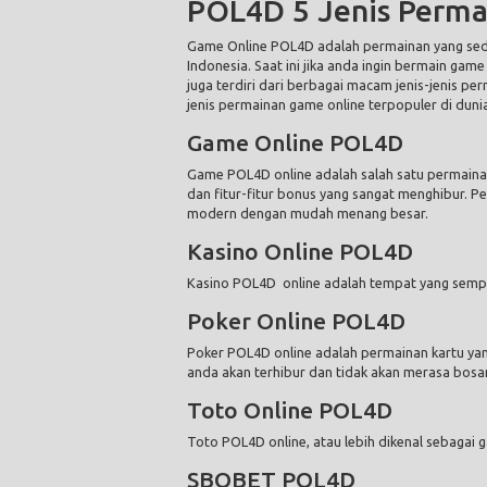
Toto POL4D online, atau lebih dikenal sebagai
SBOBET POL4D
SBOBET POL4D adalah salah satu platform taru
Cara Memilih Agen G
Di dalam dunia game online,permainan game POL
banyak sekali agen agen yang berdiri dan pent
betapa sangat pentingnya untuk kalian yang 
Memilih agen game POL4D adalah langkah yang
serta pelayanan terbaik adalah keunggulan da
agen resmi terpercaya seperti agen terpercaya
Inilah beberapa contoh untuk anda memilih ag
1.Pastikan Agen Game Online Ini Mempunyai Sert
2.Memiliki Banyak
Link Alternatif Game Online
3.Memiliki Link RTP Live Terupdate POL4D
4.Tim Customer Service 24 Jam Nonstop POL4