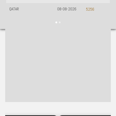
08-08-2026
5256