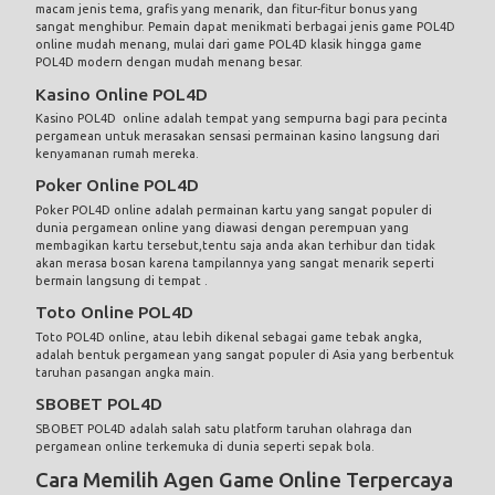
macam jenis tema, grafis yang menarik, dan fitur-fitur bonus yang
sangat menghibur. Pemain dapat menikmati berbagai jenis game POL4D
online mudah menang, mulai dari game POL4D klasik hingga game
POL4D modern dengan mudah menang besar.
Kasino Online POL4D
Kasino POL4D online adalah tempat yang sempurna bagi para pecinta
pergamean untuk merasakan sensasi permainan kasino langsung dari
kenyamanan rumah mereka.
Poker Online POL4D
Poker POL4D online adalah permainan kartu yang sangat populer di
dunia pergamean online yang diawasi dengan perempuan yang
membagikan kartu tersebut,tentu saja anda akan terhibur dan tidak
akan merasa bosan karena tampilannya yang sangat menarik seperti
bermain langsung di tempat .
Toto Online POL4D
Toto POL4D online, atau lebih dikenal sebagai game tebak angka,
adalah bentuk pergamean yang sangat populer di Asia yang berbentuk
taruhan pasangan angka main.
SBOBET POL4D
SBOBET POL4D adalah salah satu platform taruhan olahraga dan
pergamean online terkemuka di dunia seperti sepak bola.
Cara Memilih Agen Game Online Terpercaya