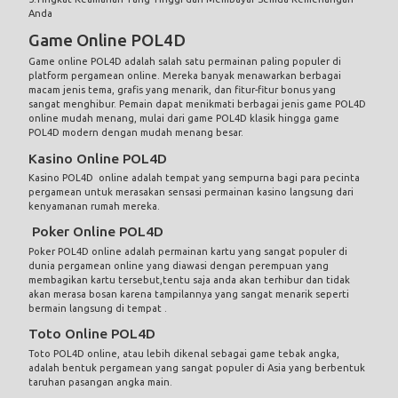
Anda
Game Online POL4D
Game online POL4D adalah salah satu permainan paling populer di
platform pergamean online. Mereka banyak menawarkan berbagai
macam jenis tema, grafis yang menarik, dan fitur-fitur bonus yang
sangat menghibur. Pemain dapat menikmati berbagai jenis game POL4D
online mudah menang, mulai dari game POL4D klasik hingga game
POL4D modern dengan mudah menang besar.
Kasino Online POL4D
Kasino POL4D online adalah tempat yang sempurna bagi para pecinta
pergamean untuk merasakan sensasi permainan kasino langsung dari
kenyamanan rumah mereka.
Poker Online POL4D
Poker POL4D online adalah permainan kartu yang sangat populer di
dunia pergamean online yang diawasi dengan perempuan yang
membagikan kartu tersebut,tentu saja anda akan terhibur dan tidak
akan merasa bosan karena tampilannya yang sangat menarik seperti
bermain langsung di tempat .
Toto Online POL4D
Toto POL4D online
, atau lebih dikenal sebagai game tebak angka,
adalah bentuk pergamean yang sangat populer di Asia yang berbentuk
taruhan pasangan angka main.