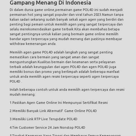
Gampang Menang Di Indonesia
Di dalam dunia game online,permainan game POL4D ini sudah menjadi
permainan hot yang sangat populer dan viral tahun 2023.Namun tanpa
kalian sadari sekarang sudah banyak sekali agen agen yang berdiri dan
penting bagi pemain untuk memilih agen yang sangat terpercaya dan
selalu merekomendasikan game terbaik.Kita akan membahas betapa
sangat pentingnya untuk kalian yang bermain game online memilih
bandar agen terpercaya yang mudah menang dan pastinya membayar
withdraw kemenangan anda.
Memilih agen game POL4D adalah langkah yang sangat penting
memastikan cara bermain yang sangat aman dan sangat
menguntungkan.Kualitas bermain dan keamanan serta pelayanan
terbaik adalah keunggulan dari agen POL4D dan agen POL4D juga
memiliki bonus dan promo yang berlimpah adalah beberapa manfaat
untuk anda memilih agen resmi terpercaya seperti agen terpercaya
POL4D .
Inilah beberapa contoh untuk anda memilih agen terpercaya dan resmi
mudah menang:
1.Pastikan Agen Game Online Ini Mempunyai Sertifikat Resmi
2.Memiliki Banyak
Link Alternatif Game Online POL4D
3.Memiliki Link RTP Live Terupdate POL4D
4.Tim Customer Service 24 Jam Nonstop POL4D
5.Tingkat Keamanan Yang Tinggi dan Membayar Semua Kemenangan